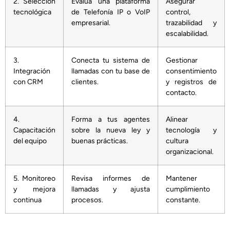
2. Selección
Evalúa una plataforma
Asegurar
tecnológica
de Telefonía IP o VoIP
control,
empresarial.
trazabilidad y
escalabilidad.
3.
Conecta tu sistema de
Gestionar
Integración
llamadas con tu base de
consentimiento
con CRM
clientes.
y registros de
contacto.
4.
Forma a tus agentes
Alinear
Capacitación
sobre la nueva ley y
tecnología y
del equipo
buenas prácticas.
cultura
organizacional.
5. Monitoreo
Revisa informes de
Mantener
y mejora
llamadas y ajusta
cumplimiento
continua
procesos.
constante.