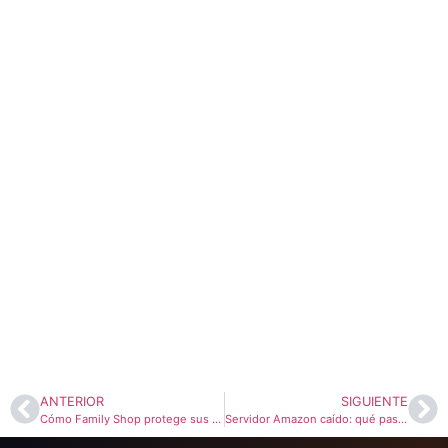
ANTERIOR
SIGUIENTE
Cómo Family Shop protege sus ventas en más de 100 tiendas gracias a la Alta Disponibilidad de Tecnoinver
Servidor Amazon caído: qué pasó con Amazon Web Services