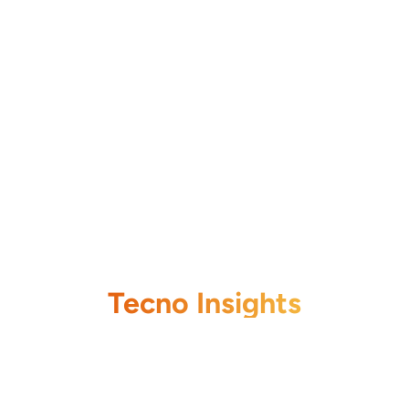
Tecno Insights
Guías, tutoriales y tendencias sobre hosting,
VPS, nube, datacenter y ciberseguridad en
Chile.