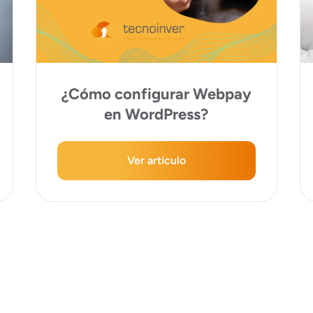
¿Cómo configurar Webpay
en WordPress?
Ver artículo
← Ant
1
2
3
4