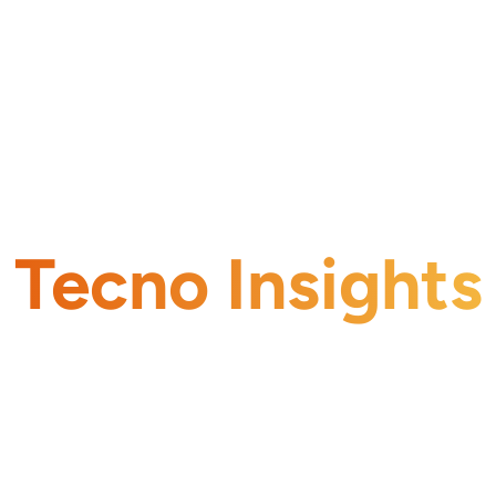
Tecno Insights
 y tendencias sobre hosting, VPS, nube, datacente
en Chile.