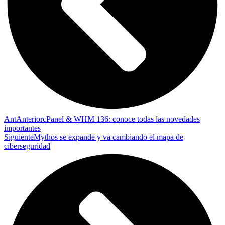
Ant
Anterior
cPanel & WHM 136: conoce todas las novedades
importantes
Siguiente
Mythos se expande y va cambiando el mapa de
ciberseguridad