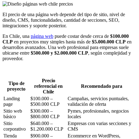
El precio de una página web depende del tipo de sitio, nivel de
diseño, CMS, funcionalidades, cantidad de secciones, SEO,
integraciones y soporte posterior.
En Chile, una
página web
puede costar desde cerca de
$100.000
CLP
en proyectos muy simples hasta más de
$5.000.000 CLP
en
desarrollos avanzados. Una web profesional para empresas suele
ubicarse entre
$500.000 y $2.000.000 CLP
, según complejidad y
proveedor.
Precio
Tipo de
referencial en
Recomendado para
proyecto
Chile
Landing
$100.000 –
Campañas, servicios puntuales,
page
$500.000 CLP
validación de oferta
Sitio web
$300.000 –
Pymes, profesionales, negocios
básico
$800.000 CLP
locales
Sitio
$640.000 –
Empresas con varias secciones y
corporativo
$1.200.000 CLP
CMS
Tienda
$900.000 –
Ecommerce en WordPress,