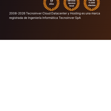
2008-2026 Tecnoinver Cloud Datacenter y Hosting es una marca
registrada de Ingeniería Informática Tecnoinver SpA