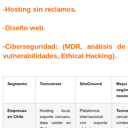
-Hosting sin reclamos.
-Diseño web.
-Ciberseguridad: (MDR, análisis de
vulnerabilidades, Ethical Hacking).
Segmento
Tecnoinver
SiteGround
Mejo
segú
neces
Empresas
Hosting local,
Plataforma
Tecno
en Chile
soporte cercano,
internacional
cercan
data center en
con soporte
conte