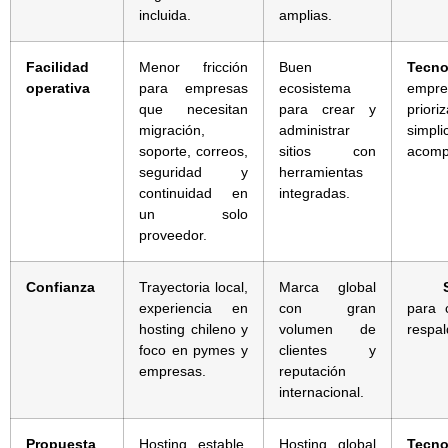
incluida.
amplias.
Facilidad
Menor fricción
Buen
Tecno
operativa
para empresas
ecosistema
empr
que necesitan
para crear y
priori
migración,
administrar
simp
soporte, correos,
sitios con
acomp
seguridad y
herramientas
continuidad en
integradas.
un solo
proveedor.
Confianza
Trayectoria local,
Marca global
experiencia en
con gran
para 
hosting chileno y
volumen de
respal
foco en pymes y
clientes y
empresas.
reputación
internacional.
Propuesta
Hosting estable,
Hosting global
Tecno