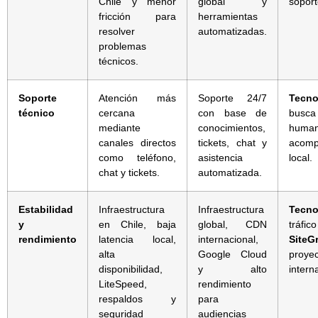
Chile y menor
global y
soport
fricción para
herramientas
resolver
automatizadas.
problemas
técnicos.
Soporte
Atención más
Soporte 24/7
Tecno
técnico
cercana
con base de
bus
mediante
conocimientos,
hu
canales directos
tickets, chat y
acomp
como teléfono,
asistencia
local.
chat y tickets.
automatizada.
Estabilidad
Infraestructura
Infraestructura
Tecno
y
en Chile, baja
global, CDN
tráfi
rendimiento
latencia local,
internacional,
SiteG
alta
Google Cloud
proye
disponibilidad,
y alto
intern
LiteSpeed,
rendimiento
respaldos y
para
seguridad
audiencias