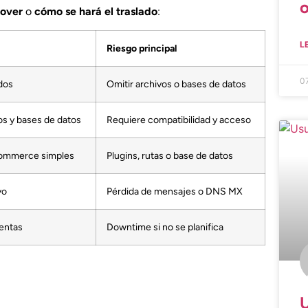
o
mover
o
cómo se hará el traslado
:
L
Riesgo principal
0
dos
Omitir archivos o bases de datos
s y bases de datos
Requiere compatibilidad y acceso
ecommerce simples
Plugins, rutas o base de datos
vo
Pérdida de mensajes o DNS MX
uentas
Downtime si no se planifica
U