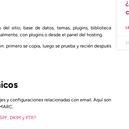
c
t
 del sitio, base de datos, temas, plugins, biblioteca
L
c
lmente, con plugins o desde el panel del hosting.
3
n: primero se copia, luego se prueba y recién después
nicos
es y configuraciones relacionadas con email. Aquí son
DMARC.
 SPF, DKIM y PTR?