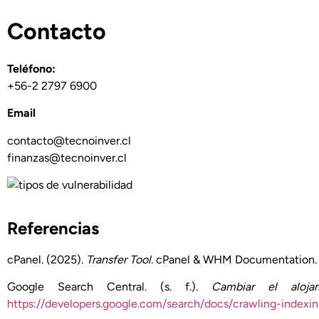
Contacto
Teléfono:
+56-2 2797 6900
Email
contacto@tecnoinver.cl
finanzas@tecnoinver.cl
Referencias
cPanel. (2025).
Transfer Tool
. cPanel & WHM Documentation
Google Search Central. (s. f.).
Cambiar el alo
https://developers.google.com/search/docs/crawling-indexi