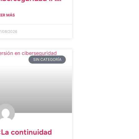
significa más
EER MÁS
protección?
7/08/2026
SIN CATEGORÍA
«La continuidad