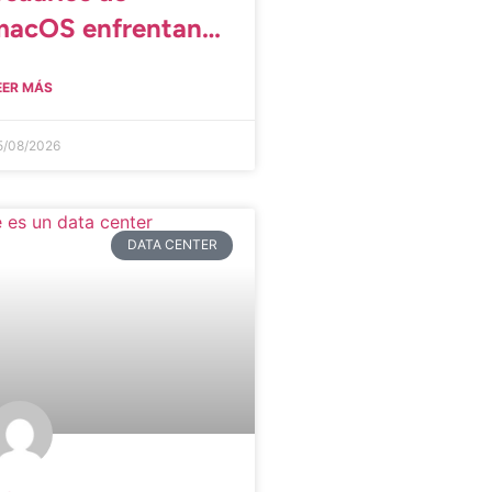
macOS enfrentan
más
EER MÁS
ciberamenazas que
los de Windows
5/08/2026
DATA CENTER