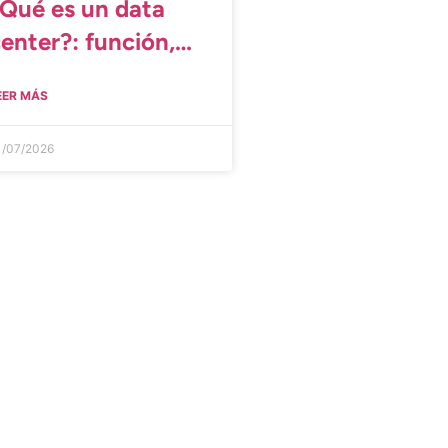
¿Qué es un data
enter?: función,
ipos y relación
EER MÁS
on la IA
1/07/2026