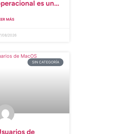
peracional es una
cadena, no una
EER MÁS
herramienta»
7/08/2026
SIN CATEGORÍA
suarios de