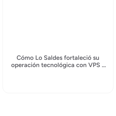
Cómo Lo Saldes fortaleció su
operación tecnológica con VPS y
ciberseguridad preventiva junto a
Tecnoinver
Ver plan VPS